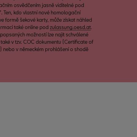
čním osvědčením jasně viditelné pod
. Ten, kdo vlastní nové homologační
ve formě šekové karty, může získat náhled
ormaci také online pod
zulassung.oesd.at
.
 popsaných možností lze najít schválené
také v tzv. COC dokumentu (Certificate of
) nebo v německém prohlášení o shodě