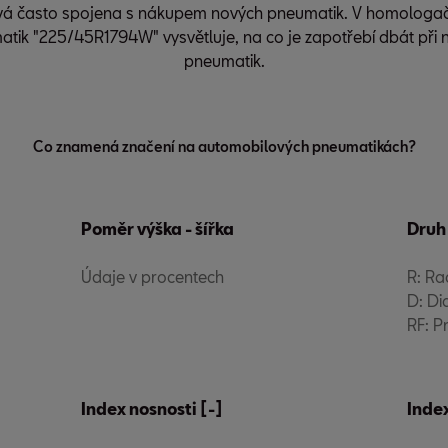
ývá často spojena s nákupem nových pneumatik. V homologačn
atik "225/45R1794W" vysvětluje, na co je zapotřebí dbát p
pneumatik.
Co znamená značení na automobilových pneumatikách?
Poměr výška - šířka
Druh
Údaje v procentech
R: Ra
D: Di
RF: P
Index nosnosti [-]
Index