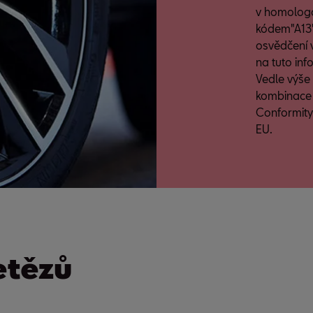
v homologa
kódem"A13"
osvědčení 
na tuto inf
Vedle výše
kombinace 
Conformity
EU.
etězů