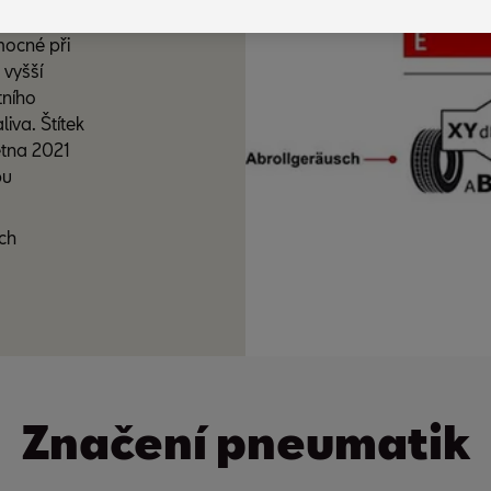
mocné při
 vyšší
tního
liva. Štítek
ětna 2021
pu
ých
Značení pneumatik