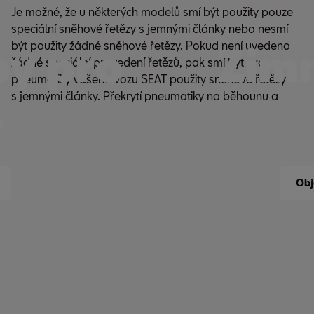
Je možné, že u některých modelů smí být použity pouze
vnitřních stranách, včetně zámku řetězu, však nesmí být
speciální sněhové řetězy s jemnými články nebo nesmí
být použity žádné sněhové řetězy. Pokud není uvedeno
by pro
Zimn
žádné speciální provedení řetězů, pak smí být pro
pneumatiky vašeho vozu SEAT použity sněhové řetězy
.
s jemnými články. Překrytí pneumatiky na běhounu a
Obj