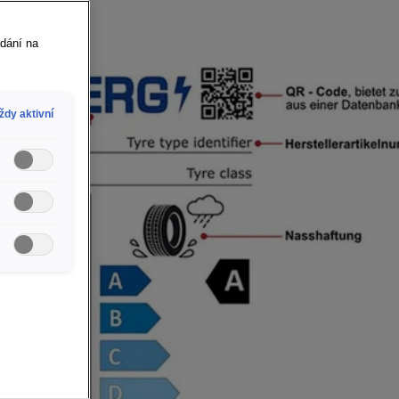
ádání na
ždy aktivní