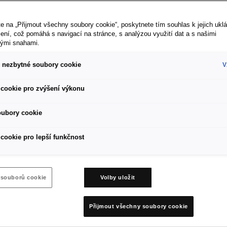
e na „Přijmout všechny soubory cookie“, poskytnete tím souhlas k jejich ukl
ení, což pomáhá s navigací na stránce, s analýzou využití dat a s našimi
vými snahami.
 nezbytné soubory cookie
V
cookie pro zvýšení výkonu
oubory cookie
cookie pro lepší funkčnost
é unii
k. Štítek
 souborů cookie
Volby uložit
lastnostech
ktivita
kré
Přijmout všechny soubory cookie