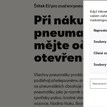
Štítek EU pro značení pneumatik
Když kliknet
Při nákupu
vašem zaříz
marketingo
pneumatik
Naprosto
mějte oči
Soubory 
otevřené
Cílené s
Soubory 
Všechny pneumatiky prodávané v Evropsk
podléhají předepsanému značení pneumati
Nastavení
na pneumatikách obsahuje informace o v
pneumatiky, jako je rozměr pneumatiky, efe
spotřeby paliva, brzdné vlastnosti na mo
vozovce, hladina hluku, životní prostředí a