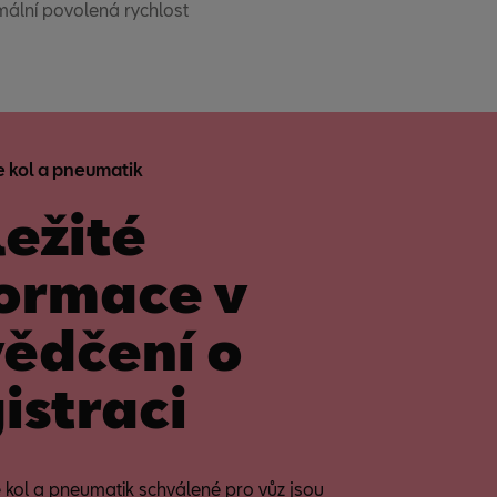
ální povolená rychlost
 kol a pneumatik
ežité
formace v
vědčení o
istraci
kol a pneumatik schválené pro vůz jsou