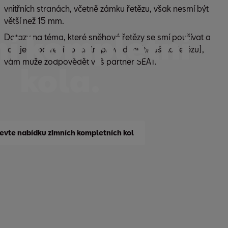
větší než 15 mm.
í kompletní
Dotazy na téma, které sněhové řetězy se smí používat a
zda je zapotřebí speciální provedení (tloušťka řetězu),
vám může zodpovědět váš partner SEAT.
kola.
evte nabídku zimních kompletních kol