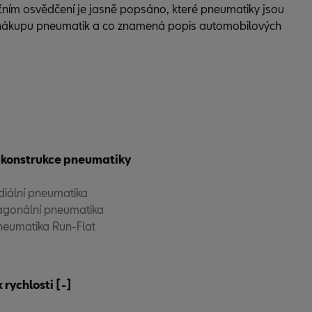
ím osvědčení je jasně popsáno, které pneumatiky jsou
ři nákupu pneumatik a co znamená popis automobilových
 konstrukce pneumatiky
diální pneumatika
agonální pneumatika
neumatika Run-Flat
 rychlosti [-]