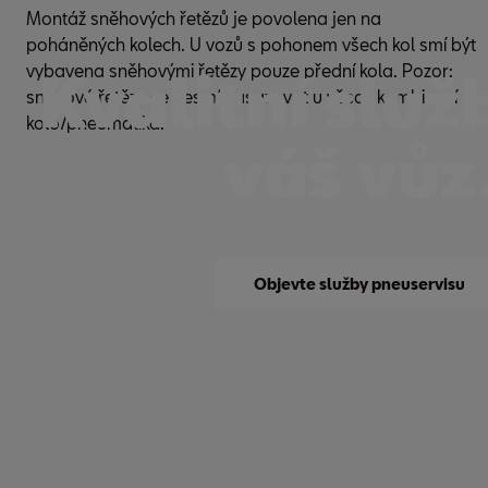
Montáž sněhových řetězů je povolena jen na
poháněných kolech. U vozů s pohonem všech kol smí být
vybavena sněhovými řetězy pouze přední kola. Pozor:
Kvalitní služ
sněhové řetězy se nesmí nasazovat u všech kombinací
kolo/pneumatika.
váš vůz
Objevte služby pneuservisu