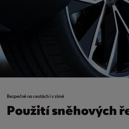
Bezpečně na cestách i v zimě
Použití sněhových ř