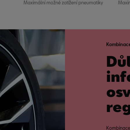
Maximální možné zatížení pneumatiky
Maxim
Kombinace
Důl
in
os
reg
Kombinace 