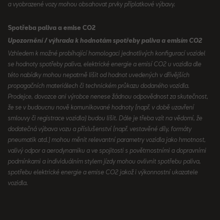
a vyobrazené vozy mohou obsahovat prvky příplatkové výbavy.
Spotřeba paliva a emise CO2
Upozornění / výhrada k hodnotám spotřeby paliva a emisím CO2
Vzhledem k možné probíhající homologaci jednotlivých konfigurací vozidel
se hodnoty spotřeby paliva, elektrické energie a emisí CO2 u vozidla dle
této nabídky mohou nepatrně lišit od hodnot uvedených v dřívějších
propagačních materiálech či technickém průkazu dodaného vozidla.
Prodejce, dovozce ani výrobce nenese žádnou odpovědnost za skutečnost,
že se v budoucnu nově komunikované hodnoty (např. v době uzavření
smlouvy či registrace vozidla) budou lišit. Dále je třeba vzít na vědomí, že
dodatečná výbava vozu a příslušenství (např. vestavěné díly, formáty
pneumatik atd.) mohou měnit relevantní parametry vozidla jako hmotnost,
valivý odpor a aerodynamiku a ve spojitosti s povětrnostními a dopravními
podmínkami a individuálním stylem jízdy mohou ovlivnit spotřebu paliva,
spotřebu elektrické energie a emise CO2 jakož i výkonnostní ukazatele
vozidla.