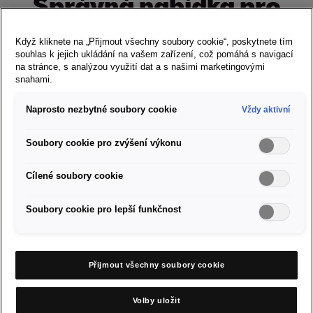
Správná nabídka pro
každý model
Když kliknete na „Přijmout všechny soubory cookie“, poskytnete tím
souhlas k jejich ukládání na vašem zařízení, což pomáhá s navigací
na stránce, s analýzou využití dat a s našimi marketingovými
snahami.
Ibiza
Naprosto nezbytné soubory cookie
Vždy aktivní
Soubory cookie pro zvýšení výkonu
Nabídka zimních kompletních kol
Cílené soubory cookie
Soubory cookie pro lepší funkčnost
Objednat se do servisu
Přijmout všechny soubory cookie
Partneři SEAT ve vašem okolí
Volby uložit