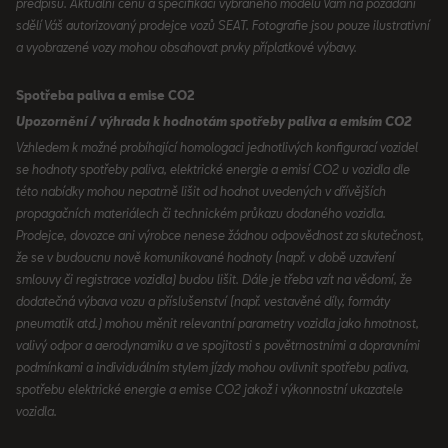
předpisů. Aktuální cenu a specifikaci vybraného modelu Vám na požádání
sdělí Váš autorizovaný prodejce vozů SEAT. Fotografie jsou pouze ilustrativní
a vyobrazené vozy mohou obsahovat prvky příplatkové výbavy.
Spotřeba paliva a emise CO2
Upozornění / výhrada k hodnotám spotřeby paliva a emisím CO2
Vzhledem k možné probíhající homologaci jednotlivých konfigurací vozidel
se hodnoty spotřeby paliva, elektrické energie a emisí CO2 u vozidla dle
této nabídky mohou nepatrně lišit od hodnot uvedených v dřívějších
propagačních materiálech či technickém průkazu dodaného vozidla.
Prodejce, dovozce ani výrobce nenese žádnou odpovědnost za skutečnost,
že se v budoucnu nově komunikované hodnoty (např. v době uzavření
smlouvy či registrace vozidla) budou lišit. Dále je třeba vzít na vědomí, že
dodatečná výbava vozu a příslušenství (např. vestavěné díly, formáty
pneumatik atd.) mohou měnit relevantní parametry vozidla jako hmotnost,
valivý odpor a aerodynamiku a ve spojitosti s povětrnostními a dopravními
podmínkami a individuálním stylem jízdy mohou ovlivnit spotřebu paliva,
spotřebu elektrické energie a emise CO2 jakož i výkonnostní ukazatele
vozidla.