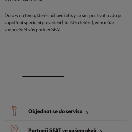
Dotazy na téma, které sněhové řetězy se smí používat a zda je
Kvalitní služby pro
zapotřebí speciální provedení (tloušťka řetězu), vám může
váš vůz.
zodpovědět váš partner SEAT.
Objevte služby pneuservisu
Objednat se do servisu
Partneři SEAT ve vašem okolí