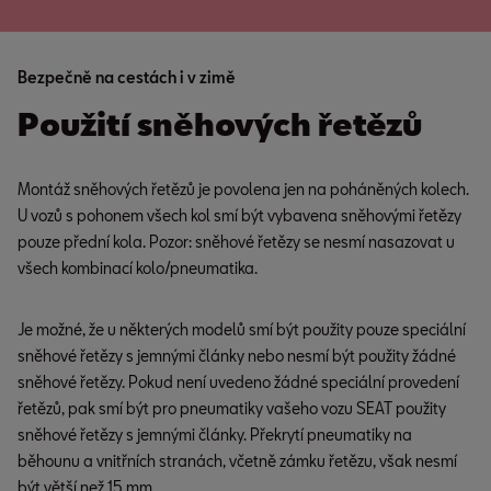
Bezpečně na cestách i v zimě
Použití sněhových řetězů
Montáž sněhových řetězů je povolena jen na poháněných kolech.
U vozů s pohonem všech kol smí být vybavena sněhovými řetězy
pouze přední kola. Pozor: sněhové řetězy se nesmí nasazovat u
všech kombinací kolo/pneumatika.
Je možné, že u některých modelů smí být použity pouze speciální
sněhové řetězy s jemnými články nebo nesmí být použity žádné
sněhové řetězy. Pokud není uvedeno žádné speciální provedení
řetězů, pak smí být pro pneumatiky vašeho vozu SEAT použity
sněhové řetězy s jemnými články. Překrytí pneumatiky na
běhounu a vnitřních stranách, včetně zámku řetězu, však nesmí
být větší než 15 mm.