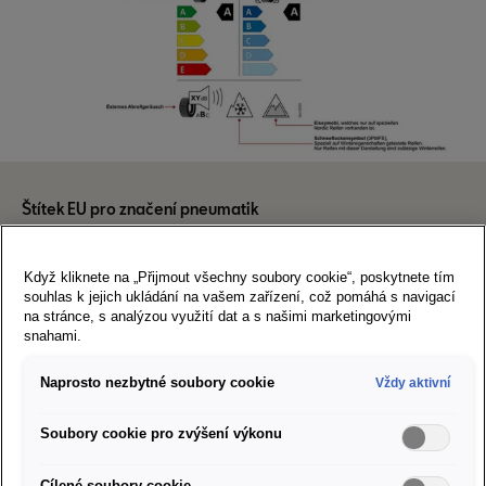
Štítek EU pro značení pneumatik
Při nákupu pneumatik
Když kliknete na „Přijmout všechny soubory cookie“, poskytnete tím
mějte oči otevřené
souhlas k jejich ukládání na vašem zařízení, což pomáhá s navigací
na stránce, s analýzou využití dat a s našimi marketingovými
snahami.
Všechny pneumatiky prodávané v Evropské unii podléhají
předepsanému značení pneumatik. Štítek na pneumatikách
Naprosto nezbytné soubory cookie
Vždy aktivní
obsahuje informace o vlastnostech pneumatiky, jako je rozměr
pneumatiky, efektivita spotřeby paliva, brzdné vlastnosti na
Soubory cookie pro zvýšení výkonu
mokré vozovce, hladina hluku, životní prostředí a bezpečnostní
Cílené soubory cookie