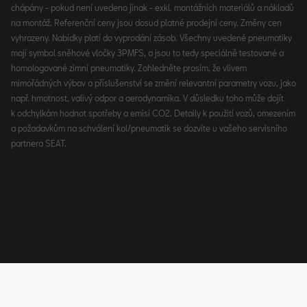
chápány - pokud není uvedeno jinak - exkl. montážních materiálů a nákladů
na montáž. Referenční ceny jsou dosud platné prodejní ceny. Změny cen
vyhrazeny. Nabídky platí do vyprodání zásob. Všechny uvedené pneumatiky
mají symbol sněhové vločky 3PMFS, a jsou to tedy speciálně testované a
homologované zimní pneumatiky. Zohledněte prosím, že vlivem
mimořádných výbav a příslušenství se změní relevantní parametry vozu, jako
např. hmotnost, valivý odpor a aerodynamika. V důsledku toho může dojít
k odchylkám hodnot spotřeby a emisí CO2. Detaily k použití vozů, omezením
a požadavkům na schválení kol/pneumatik se dozvíte u vašeho servisního
partnera SEAT.