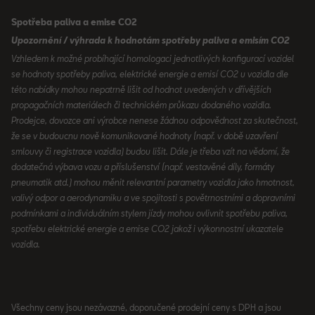
Spotřeba paliva a emise CO2
Upozornění / výhrada k hodnotám spotřeby paliva a emisím CO2
Vzhledem k možné probíhající homologaci jednotlivých konfigurací vozidel
se hodnoty spotřeby paliva, elektrické energie a emisí CO2 u vozidla dle
této nabídky mohou nepatrně lišit od hodnot uvedených v dřívějších
propagačních materiálech či technickém průkazu dodaného vozidla.
Prodejce, dovozce ani výrobce nenese žádnou odpovědnost za skutečnost,
že se v budoucnu nově komunikované hodnoty (např. v době uzavření
smlouvy či registrace vozidla) budou lišit. Dále je třeba vzít na vědomí, že
dodatečná výbava vozu a příslušenství (např. vestavěné díly, formáty
pneumatik atd.) mohou měnit relevantní parametry vozidla jako hmotnost,
valivý odpor a aerodynamiku a ve spojitosti s povětrnostními a dopravními
podmínkami a individuálním stylem jízdy mohou ovlivnit spotřebu paliva,
spotřebu elektrické energie a emise CO2 jakož i výkonnostní ukazatele
vozidla.
Všechny ceny jsou nezávazné, doporučené prodejní ceny s DPH a jsou