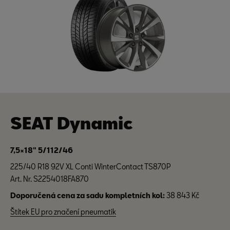
SEAT Dynamic
7,5×18" 5/112/46
225/40 R18 92V XL Conti WinterContact TS870P
Art. Nr. S2254018FA870
Doporučená cena za sadu kompletních kol:
38 843 Kč
Štítek EU pro značení pneumatik