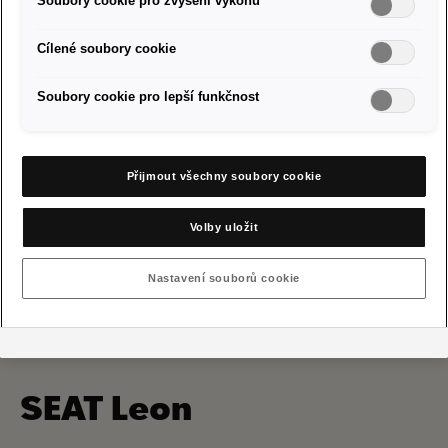
Soubory cookie pro zvýšení výkonu
Cílené soubory cookie
Partneři SEAT ve vašem okolí
Soubory cookie pro lepší funkčnost
Přijmout všechny soubory cookie
Volby uložit
Nastavení souborů cookie
SEAT Leon