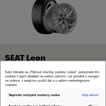
SEAT Leon
7×16" 5/112/43
Když kliknete na „Přijmout všechny soubory cookie“, poskytnete tím
souhlas k jejich ukládání na vašem zařízení, což pomáhá s navigací
205/55 R16 91H Semperit Speed Grip 5
na stránce, s analýzou využití dat a s našimi marketingovými
Art. Nr. S2055516SG5
snahami.
Doporučená cena za sadu kompletních kol:
22 978 Kč
Naprosto nezbytné soubory cookie
Vždy aktivní
Štítek EU pro značení pneumatik