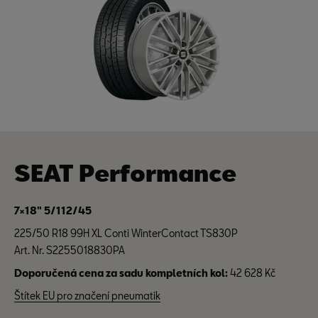
SEAT Performance
7×18" 5/112/45
225/50 R18 99H XL Conti WinterContact TS830P
Art. Nr. S2255018830PA
Doporučená cena za sadu kompletních kol:
42 628 Kč
Štítek EU pro značení pneumatik