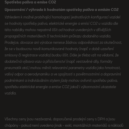
Spotřeba paliva a emise CO2
Upozornění / výhrada k hodnotám spotřeby paliva a emisím CO2
Vzhledem k možné probíhající homologaci jednotlivých konfigurací vozidel
se hodnoty spotřeby paliva, elektrické energie a emisí CO2 u vozidla dle
této nabídky mohou nepatrně lišit od hodnot uvedených v dřívějších
propagačních materiálech či technickém průkazu dodaného vozidla.
Prodejce, dovozce ani výrobce nenese žádnou odpovědnost za skutečnost,
že se v budoucnu nově komunikované hodnoty (např. v době uzavření
smlouvy či registrace vozidla) budou lišit. Dále je třeba vzít na vědomí, že
dodatečná výbava vozu a příslušenství (např. vestavěné díly, formáty
pneumatik atd.) mohou měnit relevantní parametry vozidla jako hmotnost,
valivý odpor a aerodynamiku a ve spojitosti s povětrnostními a dopravními
podmínkami a individuálním stylem jízdy mohou ovlivnit spotřebu paliva,
spotřebu elektrické energie a emise CO2 jakož i výkonnostní ukazatele
vozidla.
Všechny ceny jsou nezávazné, doporučené prodejní ceny s DPH a jsou
chápány - pokud není uvedeno jinak - exkl. montážních materiálů a nákladů