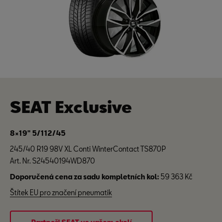
SEAT Exclusive
8×19" 5/112/45
245/40 R19 98V XL Conti WinterContact TS870P
Art. Nr. S24540194WD870
Doporučená cena za sadu kompletních kol:
59 363 Kč
Štítek EU pro značení pneumatik