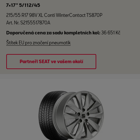
7×17" 5/112/45
215/55 R17 98V XL Conti WinterContact TS870P
Art. Nr. S2155517870A
Doporučená cena za sadu kompletních kol:
36 651 Kč
Štítek EU pro značení pneumatik
Partneři SEAT ve vašem okolí