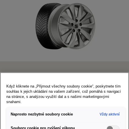
SEAT Dynamic
Když kliknete na „Přijmout všechny soubory cookie“, poskytnete tím
souhlas k jejich ukládání na vašem zařízení, což pomáhá s navigací
7×17" 5/112/45
na stránce, s analýzou využití dat a s našimi marketingovými
snahami.
215/55 R17 98V XL Semperit Speed Grip 5
Art. Nr. S2155517SG5A
Naprosto nezbytné soubory cookie
Vždy aktivní
Doporučená cena za sadu kompletních kol:
31 253 Kč
Štítek EU pro značení pneumatik
Soubory cookie pro zvýšení výkonu