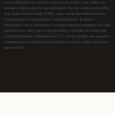
na montáž. Referenční ceny jsou dosud platné prodejní ceny. Změny cen
vyhrazeny. Nabídky platí do vyprodání zásob. Všechny uvedené pneumatiky
mají symbol sněhové vločky 3PMFS, a jsou to tedy speciálně testované a
homologované zimní pneumatiky. Zohledněte prosím, že vlivem
mimořádných výbav a příslušenství se změní relevantní parametry vozu, jako
např. hmotnost, valivý odpor a aerodynamika. V důsledku toho může dojít
k odchylkám hodnot spotřeby a emisí CO2. Detaily k použití vozů, omezením
a požadavkům na schválení kol/pneumatik se dozvíte u vašeho servisního
partnera SEAT.