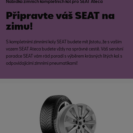
Nabídka zimních kompletních kol pro SEAT Ateca
Připravte váš SEAT na
zimu!
S kompletními zimními koly SEAT budete mít jistotu, že s vaším
vozem SEAT Ateca budete vždy na správné cestě. Váš servisní
poradce SEAT vám rád poradí s výběrem krásných litých kol s
odpovídajícími zimními pneumatikami!