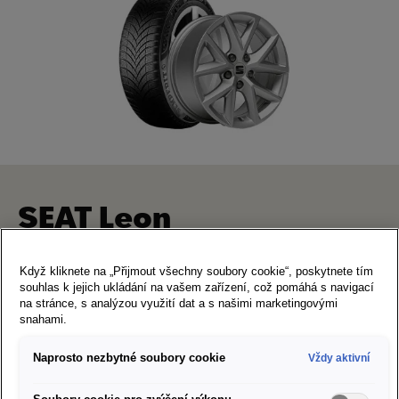
SEAT Leon
7×16" 5/112/43
Když kliknete na „Přijmout všechny soubory cookie“, poskytnete tím
souhlas k jejich ukládání na vašem zařízení, což pomáhá s navigací
205/55 R16 91H Semperit Speed Grip 5
na stránce, s analýzou využití dat a s našimi marketingovými
Art. Nr. S2055516SG5
snahami.
Doporučená cena za sadu kompletních kol:
22 978 Kč
Naprosto nezbytné soubory cookie
Vždy aktivní
Štítek EU pro značení pneumatik