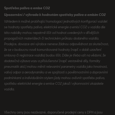
Spotřeba paliva a emise CO2
Upozornění / výhrada k hodnotám spotřeby paliva a emisím CO2
Vzhledem k možné probíhající homologaci jednotlivých konfigurací vozidel
se hodnoty spotřeby paliva, elektrické energie a emisí CO2 u vozidla dle
této nabídky mohou nepatrně lišit od hodnot uvedených v dřívějších
propagačních materiálech či technickém průkazu dodaného vozidla.
Prodejce, dovozce ani výrobce nenese žádnou odpovědnost za skutečnost,
že se v budoucnu nově komunikované hodnoty (např. v době uzavření
smlouvy či registrace vozidla) budou lišit. Dále je třeba vzít na vědomí, že
dodatečná výbava vozu a příslušenství (např. vestavěné díly, formáty
pneumatik atd.) mohou měnit relevantní parametry vozidla jako hmotnost,
valivý odpor a aerodynamiku a ve spojitosti s povětrnostními a dopravními
podmínkami a individuálním stylem jízdy mohou ovlivnit spotřebu paliva,
spotřebu elektrické energie a emise CO2 jakož i výkonnostní ukazatele
vozidla.
Všechny ceny jsou nezávazné, doporučené prodejní ceny s DPH a jsou