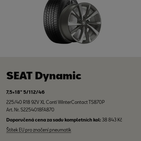
SEAT Dynamic
7,5×18" 5/112/46
225/40 R18 92V XL Conti WinterContact TS870P
Art. Nr. S2254018FA870
Doporučená cena za sadu kompletních kol:
38 843 Kč
Štítek EU pro značení pneumatik