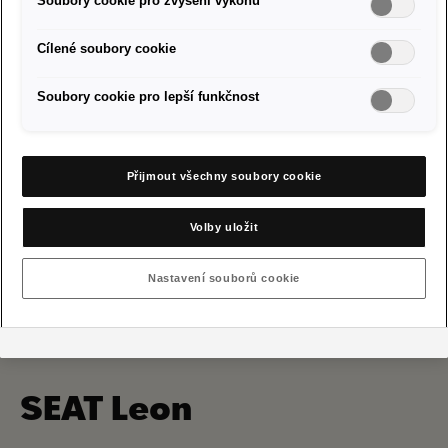
Soubory cookie pro zvýšení výkonu
Cílené soubory cookie
Partneři SEAT ve vašem okolí
Soubory cookie pro lepší funkčnost
Přijmout všechny soubory cookie
Volby uložit
Nastavení souborů cookie
SEAT Leon