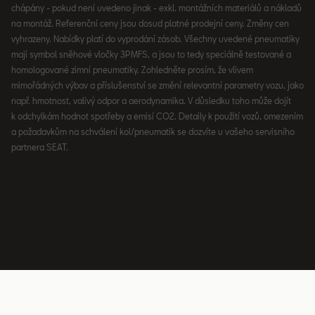
chápány - pokud není uvedeno jinak - exkl. montážních materiálů a nákladů
na montáž. Referenční ceny jsou dosud platné prodejní ceny. Změny cen
vyhrazeny. Nabídky platí do vyprodání zásob. Všechny uvedené pneumatiky
mají symbol sněhové vločky 3PMFS, a jsou to tedy speciálně testované a
homologované zimní pneumatiky. Zohledněte prosím, že vlivem
mimořádných výbav a příslušenství se změní relevantní parametry vozu, jako
např. hmotnost, valivý odpor a aerodynamika. V důsledku toho může dojít
k odchylkám hodnot spotřeby a emisí CO2. Detaily k použití vozů, omezením
a požadavkům na schválení kol/pneumatik se dozvíte u vašeho servisního
partnera SEAT.