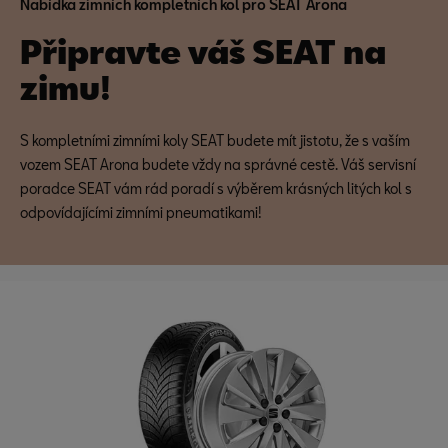
Nabídka zimních kompletních kol pro SEAT Arona
Připravte váš SEAT na
zimu!
S kompletními zimními koly SEAT budete mít jistotu, že s vaším
vozem SEAT Arona budete vždy na správné cestě. Váš servisní
poradce SEAT vám rád poradí s výběrem krásných litých kol s
odpovídajícími zimními pneumatikami!