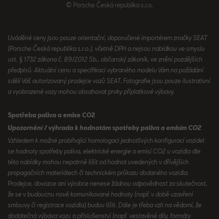
© Porsche Česká republika s.r.o.
Uváděné ceny jsou pouze orientační, doporučené importérem značky SEAT
(Porsche Česká republika s.r.o.), včetně DPH a nejsou nabídkou ve smyslu
ust. § 1732 zákona č. 89/2012 Sb., občanský zákoník, ve znění pozdějších
předpisů. Aktuální cenu a specifikaci vybraného modelu Vám na požádání
sdělí Váš autorizovaný prodejce vozů SEAT. Fotografie jsou pouze ilustrativní
a vyobrazené vozy mohou obsahovat prvky příplatkové výbavy.
Spotřeba paliva a emise CO2
Upozornění / výhrada k hodnotám spotřeby paliva a emisím CO2
Vzhledem k možné probíhající homologaci jednotlivých konfigurací vozidel
se hodnoty spotřeby paliva, elektrické energie a emisí CO2 u vozidla dle
této nabídky mohou nepatrně lišit od hodnot uvedených v dřívějších
propagačních materiálech či technickém průkazu dodaného vozidla.
Prodejce, dovozce ani výrobce nenese žádnou odpovědnost za skutečnost,
že se v budoucnu nově komunikované hodnoty (např. v době uzavření
smlouvy či registrace vozidla) budou lišit. Dále je třeba vzít na vědomí, že
dodatečná výbava vozu a příslušenství (např. vestavěné díly, formáty