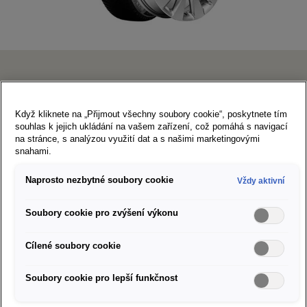
SEAT Design
Když kliknete na „Přijmout všechny soubory cookie“, poskytnete tím
6×16" 5/100/45
souhlas k jejich ukládání na vašem zařízení, což pomáhá s navigací
na stránce, s analýzou využití dat a s našimi marketingovými
205/60 R16 96H XL Semperit Speed Grip 5 Art. Nr.
snahami.
S2056016SG5A
Naprosto nezbytné soubory cookie
Vždy aktivní
Doporučená cena za sadu kompletních kol:
24 886 Kč
Štítek EU pro značení pneumatik
Soubory cookie pro zvýšení výkonu
Cílené soubory cookie
Partneři SEAT ve vašem okolí
Soubory cookie pro lepší funkčnost