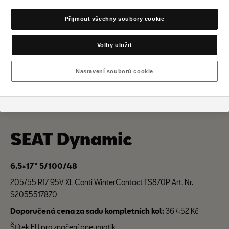
Přijmout všechny soubory cookie
Volby uložit
Nastavení souborů cookie
SEAT Dynamic
6,5×17" 5/100/48
205/55 R17 95V XL Conti WinterContact TS870P Art. Nr.
S2055517870
Doporučená cena za sadu kompletních kol:
36 452 Kč
Štítek EU pro značení pneumatik