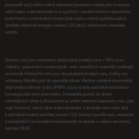
pneumatik atd.) mohou měnit relevantní parametry vozidla jako hmotnost,
valivý odpor a aerodynamiku a ve spojitosti s povětrnostními a dopravními
podmínkami a individuálním stylem jízdy mohou ovlivnit spotřebu paliva,
spotřebu elektrické energie a emise CO2 jakož i výkonnostní ukazatele
vozidla.
Všechny ceny jsou nezávazné, doporučené prodejní ceny s DPH a jsou
chápány - pokud není uvedeno jinak - exkl. montážních materiálů a nákladů
na montáž. Referenční ceny jsou dosud platné prodejní ceny. Změny cen
vyhrazeny. Nabídky platí do vyprodání zásob. Všechny uvedené pneumatiky
mají symbol sněhové vločky 3PMFS, a jsou to tedy speciálně testované a
homologované zimní pneumatiky. Zohledněte prosím, že vlivem
mimořádných výbav a příslušenství se změní relevantní parametry vozu, jako
např. hmotnost, valivý odpor a aerodynamika. V důsledku toho může dojít
k odchylkám hodnot spotřeby a emisí CO2. Detaily k použití vozů, omezením
a požadavkům na schválení kol/pneumatik se dozvíte u vašeho servisního
partnera SEAT.