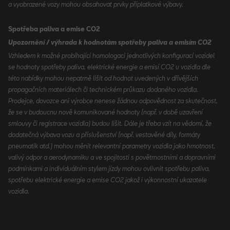
a vyobrazené vozy mohou obsahovat prvky příplatkové výbavy.
Spotřeba paliva a emise CO2
Upozornění / výhrada k hodnotám spotřeby paliva a emisím CO2
Vzhledem k možné probíhající homologaci jednotlivých konfigurací vozidel
se hodnoty spotřeby paliva, elektrické energie a emisí CO2 u vozidla dle
této nabídky mohou nepatrně lišit od hodnot uvedených v dřívějších
propagačních materiálech či technickém průkazu dodaného vozidla.
Prodejce, dovozce ani výrobce nenese žádnou odpovědnost za skutečnost,
že se v budoucnu nově komunikované hodnoty (např. v době uzavření
smlouvy či registrace vozidla) budou lišit. Dále je třeba vzít na vědomí, že
dodatečná výbava vozu a příslušenství (např. vestavěné díly, formáty
pneumatik atd.) mohou měnit relevantní parametry vozidla jako hmotnost,
valivý odpor a aerodynamiku a ve spojitosti s povětrnostními a dopravními
podmínkami a individuálním stylem jízdy mohou ovlivnit spotřebu paliva,
spotřebu elektrické energie a emise CO2 jakož i výkonnostní ukazatele
vozidla.