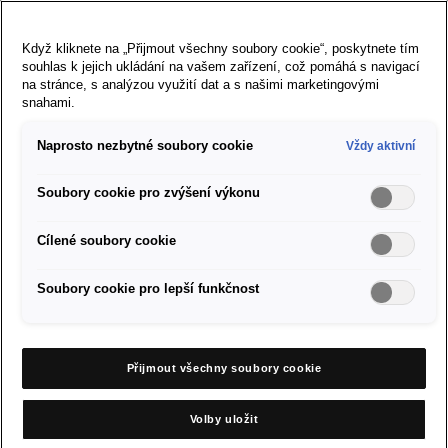
Správná nabídka pro
každý model
Když kliknete na „Přijmout všechny soubory cookie“, poskytnete tím
souhlas k jejich ukládání na vašem zařízení, což pomáhá s navigací
na stránce, s analýzou využití dat a s našimi marketingovými
snahami.
Naprosto nezbytné soubory cookie
Vždy aktivní
Ibiza
Soubory cookie pro zvýšení výkonu
Nabídka zimních kompletních kol
Cílené soubory cookie
Soubory cookie pro lepší funkčnost
Objednat se do servisu
Přijmout všechny soubory cookie
Partneři SEAT ve vašem okolí
Volby uložit