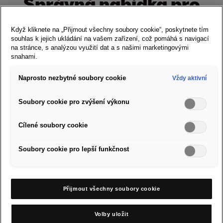
Správná nabídka pro
každý model
Když kliknete na „Přijmout všechny soubory cookie“, poskytnete tím
souhlas k jejich ukládání na vašem zařízení, což pomáhá s navigací
na stránce, s analýzou využití dat a s našimi marketingovými
snahami.
Ibiza
Naprosto nezbytné soubory cookie
Vždy aktivní
Soubory cookie pro zvýšení výkonu
Nabídka zimních kompletních kol
Cílené soubory cookie
Soubory cookie pro lepší funkčnost
Objednat se do servisu
Přijmout všechny soubory cookie
Partneři SEAT ve vašem okolí
Volby uložit