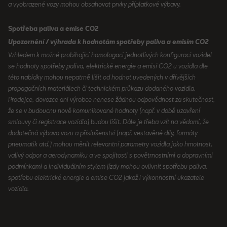
a vyobrazené vozy mohou obsahovat prvky příplatkové výbavy.
Spotřeba paliva a emise CO2
Upozornění / výhrada k hodnotám spotřeby paliva a emisím CO2
Vzhledem k možné probíhající homologaci jednotlivých konfigurací vozidel
se hodnoty spotřeby paliva, elektrické energie a emisí CO2 u vozidla dle
této nabídky mohou nepatrně lišit od hodnot uvedených v dřívějších
propagačních materiálech či technickém průkazu dodaného vozidla.
Prodejce, dovozce ani výrobce nenese žádnou odpovědnost za skutečnost,
že se v budoucnu nově komunikované hodnoty (např. v době uzavření
smlouvy či registrace vozidla) budou lišit. Dále je třeba vzít na vědomí, že
dodatečná výbava vozu a příslušenství (např. vestavěné díly, formáty
pneumatik atd.) mohou měnit relevantní parametry vozidla jako hmotnost,
valivý odpor a aerodynamiku a ve spojitosti s povětrnostními a dopravními
podmínkami a individuálním stylem jízdy mohou ovlivnit spotřebu paliva,
spotřebu elektrické energie a emise CO2 jakož i výkonnostní ukazatele
vozidla.