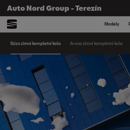
Auto Nord Group - Terezín
Auto Nord Group - Terezín
Modely
Modely
Ibiza zimní kompletní kola
Arona zimní kompletní kola