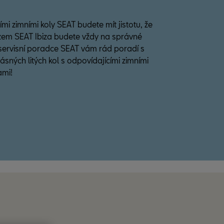
mi zimními koly SEAT budete mít jistotu, že
zem SEAT Ibiza budete vždy na správné
 servisní poradce SEAT vám rád poradí s
sných litých kol s odpovídajícími zimními
ami!