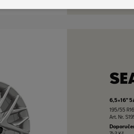
SE
6,5×16" 
195/55 R16
Art. Nr. S
Doporučen
742 Kč