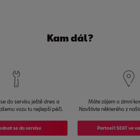
Kam dál?
se do servisu ještě dnes a
Máte zájem o zimní ko
ašemu vozu tu nejlepší péči.
Navštivte některého z naši
ednat se do servisu
Partneři SEAT ve v