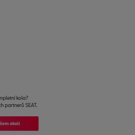
mpletní kola?
ch partnerů SEAT.
ašem okolí