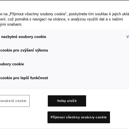
SE
e na „Přijmout všechny soubory cookie“, poskytnete tím souhlas k jejich ukl
ení, což pomáhá s navigací na stránce, s analýzou využití dat a s našimi
vými snahami.
 nezbytné soubory cookie
V
185/65 R15
cookie pro zvýšení výkonu
Art. Nr. S
Doporučen
oubory cookie
689 Kč
cookie pro lepší funkčnost
Štítek EU 
Partn
 souborů cookie
Volby uložit
Přijmout všechny soubory cookie