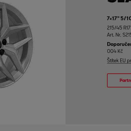
7×17" 5/1
215/45 R17
Art. Nr. S
Doporučen
004 Kč
Štítek EU 
Partn