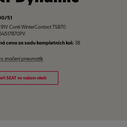
00/51
 91V Conti WinterContact TS870
2154517870PV
á cena za sadu kompletních kol:
38
pro značení pneumatik
eři SEAT ve vašem okolí