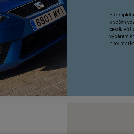
S kompletní
s vaším vo
cestě. Váš
výběrem krá
pneumatik