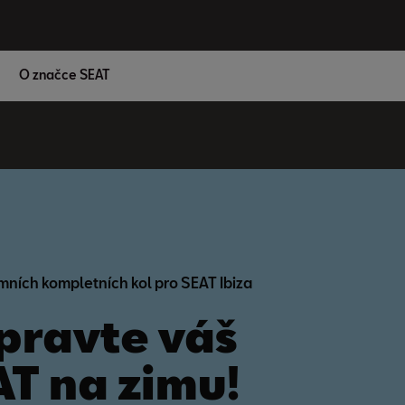
O značce SEAT
O značce SEAT
mních kompletních kol pro SEAT Ibiza
pravte váš
T na zimu!