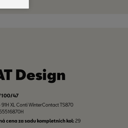
AT Design
5/100/47
 91H XL Conti WinterContact TS870
1955516870H
á cena za sadu kompletních kol:
29