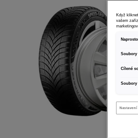
Když kliknet
vašem zaříz
marketingo
Naprosto
Soubory 
Cílené s
Soubory 
Nastavení