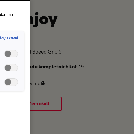
AT Enjoy
ádání na
ždy aktivní
 88T Semperit Speed Grip 5
1856515SG5EN
á cena za sadu kompletních kol:
19
pro značení pneumatik
eři SEAT ve vašem okolí