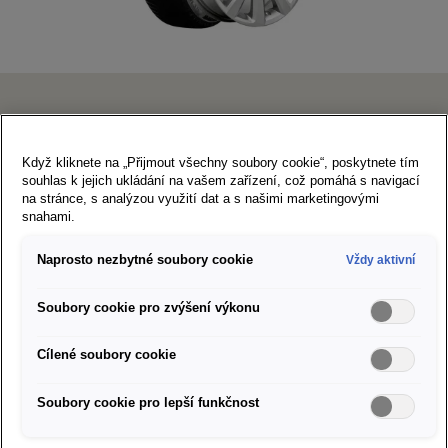
SEAT Enjoy
Když kliknete na „Přijmout všechny soubory cookie“, poskytnete tím
souhlas k jejich ukládání na vašem zařízení, což pomáhá s navigací
na stránce, s analýzou využití dat a s našimi marketingovými
snahami.
185/65 R15 88T Semperit Speed Grip 5
Art. Nr. S1856515SG5EN
Naprosto nezbytné soubory cookie
Vždy aktivní
Doporučená cena za sadu kompletních kol:
19 689 Kč
Štítek EU pro značení pneumatik
Soubory cookie pro zvýšení výkonu
Cílené soubory cookie
Partneři SEAT ve vašem okolí
Soubory cookie pro lepší funkčnost