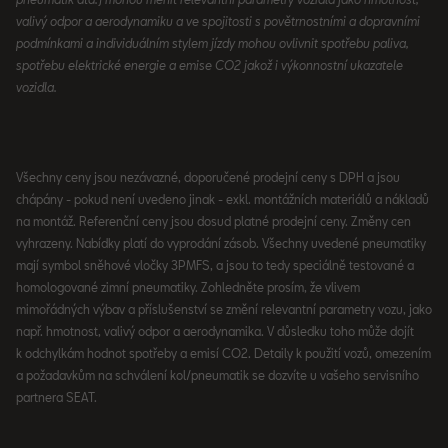
valivý odpor a aerodynamiku a ve spojitosti s povětrnostními a dopravními
podmínkami a individuálním stylem jízdy mohou ovlivnit spotřebu paliva,
spotřebu elektrické energie a emise CO2 jakož i výkonnostní ukazatele
vozidla.
Všechny ceny jsou nezávazné, doporučené prodejní ceny s DPH a jsou
chápány - pokud není uvedeno jinak - exkl. montážních materiálů a nákladů
na montáž. Referenční ceny jsou dosud platné prodejní ceny. Změny cen
vyhrazeny. Nabídky platí do vyprodání zásob. Všechny uvedené pneumatiky
mají symbol sněhové vločky 3PMFS, a jsou to tedy speciálně testované a
homologované zimní pneumatiky. Zohledněte prosím, že vlivem
mimořádných výbav a příslušenství se změní relevantní parametry vozu, jako
např. hmotnost, valivý odpor a aerodynamika. V důsledku toho může dojít
k odchylkám hodnot spotřeby a emisí CO2. Detaily k použití vozů, omezením
a požadavkům na schválení kol/pneumatik se dozvíte u vašeho servisního
partnera SEAT.