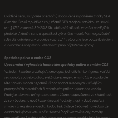
Uváděné ceny jsou pouze orientační, doporučené importérem značky SEAT
(Porsche Česká republika s.r.o.), včetně DPH a nejsou nabídkou ve smyslu
ust. § 1732 zákona č. 89/2012 Sb., občanský zákoník, ve znění pozdějších
předpisů. Aktuální cenu a specifikaci vybraného modelu Vám na požádání
sdělí Váš autorizovaný prodejce vozů SEAT. Fotografie jsou pouze ilustrativní
a vyobrazené vozy mohou obsahovat prvky příplatkové výbavy.
Spotřeba paliva a emise CO2
Upozornění / výhrada k hodnotám spotřeby paliva a emisím CO2
Vzhledem k možné probíhající homologaci jednotlivých konfigurací vozidel
se hodnoty spotřeby paliva, elektrické energie a emisí CO2 u vozidla dle
této nabídky mohou nepatrně lišit od hodnot uvedených v dřívějších
propagačních materiálech či technickém průkazu dodaného vozidla.
Prodejce, dovozce ani výrobce nenese žádnou odpovědnost za skutečnost,
že se v budoucnu nově komunikované hodnoty (např. v době uzavření
smlouvy či registrace vozidla) budou lišit. Dále je třeba vzít na vědomí, že
dodatečná výbava vozu a příslušenství (např. vestavěné díly, formáty
pneumatik atd.) mohou měnit relevantní parametry vozidla jako hmotnost,