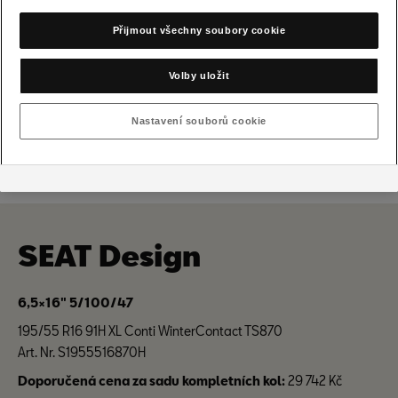
Přijmout všechny soubory cookie
Volby uložit
Nastavení souborů cookie
SEAT Design
6,5×16" 5/100/47
195/55 R16 91H XL Conti WinterContact TS870
Art. Nr. S1955516870H
Doporučená cena za sadu kompletních kol:
29 742 Kč