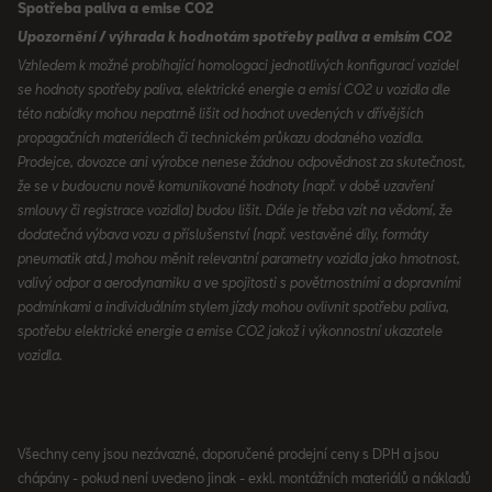
Spotřeba paliva a emise CO2
Upozornění / výhrada k hodnotám spotřeby paliva a emisím CO2
Vzhledem k možné probíhající homologaci jednotlivých konfigurací vozidel
se hodnoty spotřeby paliva, elektrické energie a emisí CO2 u vozidla dle
této nabídky mohou nepatrně lišit od hodnot uvedených v dřívějších
propagačních materiálech či technickém průkazu dodaného vozidla.
Prodejce, dovozce ani výrobce nenese žádnou odpovědnost za skutečnost,
že se v budoucnu nově komunikované hodnoty (např. v době uzavření
smlouvy či registrace vozidla) budou lišit. Dále je třeba vzít na vědomí, že
dodatečná výbava vozu a příslušenství (např. vestavěné díly, formáty
pneumatik atd.) mohou měnit relevantní parametry vozidla jako hmotnost,
valivý odpor a aerodynamiku a ve spojitosti s povětrnostními a dopravními
podmínkami a individuálním stylem jízdy mohou ovlivnit spotřebu paliva,
spotřebu elektrické energie a emise CO2 jakož i výkonnostní ukazatele
vozidla.
Všechny ceny jsou nezávazné, doporučené prodejní ceny s DPH a jsou
chápány - pokud není uvedeno jinak - exkl. montážních materiálů a nákladů