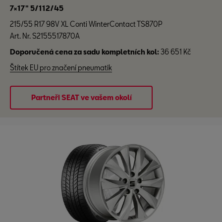
7×17" 5/112/45
215/55 R17 98V XL Conti WinterContact TS870P
Art. Nr. S2155517870A
Doporučená cena za sadu kompletních kol:
36 651 Kč
Štítek EU pro značení pneumatik
Partneři SEAT ve vašem okolí