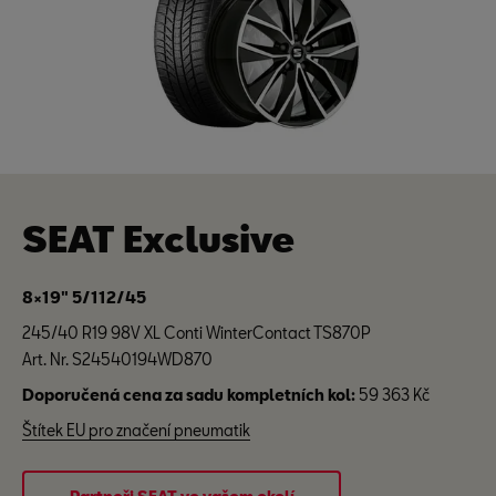
SEAT Exclusive
8×19" 5/112/45
245/40 R19 98V XL Conti WinterContact TS870P
Art. Nr. S24540194WD870
Doporučená cena za sadu kompletních kol:
59 363 Kč
Štítek EU pro značení pneumatik