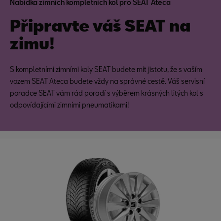
Nabídka zimních kompletních kol pro SEAT Ateca
Připravte váš SEAT na
zimu!
S kompletními zimními koly SEAT budete mít jistotu, že s vaším
vozem SEAT Ateca budete vždy na správné cestě. Váš servisní
poradce SEAT vám rád poradí s výběrem krásných litých kol s
odpovídajícími zimními pneumatikami!