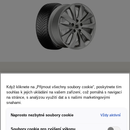
SEAT Dynamic
Když kliknete na „Přijmout všechny soubory cookie“, poskytnete tím
souhlas k jejich ukládání na vašem zařízení, což pomáhá s navigací
7×17" 5/112/45
na stránce, s analýzou využití dat a s našimi marketingovými
snahami.
215/55 R17 98V XL Semperit Speed Grip 5
Art. Nr. S2155517SG5A
Naprosto nezbytné soubory cookie
Vždy aktivní
Doporučená cena za sadu kompletních kol:
31 253 Kč
Štítek EU pro značení pneumatik
Soubory cookie pro zvýšení výkonu