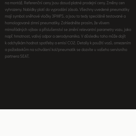
na montáž. Referenční ceny jsou dosud platné prodejní ceny. Změny cen
vyhrazeny. Nabídky platí do vyprodání zásob. Všechny uvedené pneumatiky
mají symbol sněhové vločky 3PMFS, a jsou to tedy speciálně testované a
homologované zimní pneumatiky. Zohledněte prosím, že vlivem
mimořádných výbav a příslušenství se změní relevantní parametry vozu, jako
např. hmotnost, valivý odpor a aerodynamika. V důsledku toho může dojít
k odchylkám hodnot spotřeby a emisí CO2. Detaily k použití vozů, omezením
a požadavkům na schválení kol/pneumatik se dozvíte u vašeho servisního
partnera SEAT.