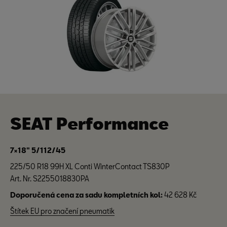
SEAT Performance
7×18" 5/112/45
225/50 R18 99H XL Conti WinterContact TS830P
Art. Nr. S2255018830PA
Doporučená cena za sadu kompletních kol:
42 628 Kč
Štítek EU pro značení pneumatik