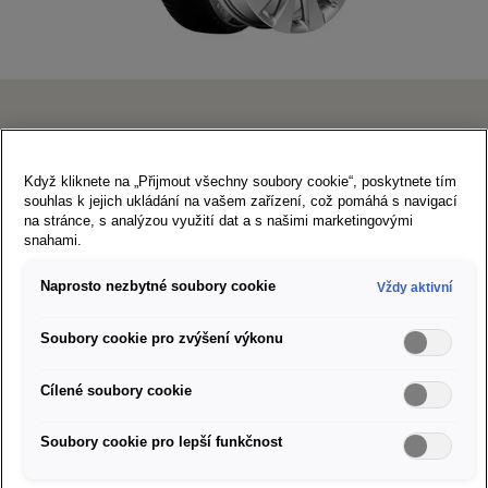
SEAT Design
Když kliknete na „Přijmout všechny soubory cookie“, poskytnete tím
6×16" 5/100/45
souhlas k jejich ukládání na vašem zařízení, což pomáhá s navigací
na stránce, s analýzou využití dat a s našimi marketingovými
205/60 R16 96H XL Semperit Speed Grip 5 Art. Nr.
snahami.
S2056016SG5A
Naprosto nezbytné soubory cookie
Vždy aktivní
Doporučená cena za sadu kompletních kol:
24 886 Kč
Štítek EU pro značení pneumatik
Soubory cookie pro zvýšení výkonu
Cílené soubory cookie
Partneři SEAT ve vašem okolí
Soubory cookie pro lepší funkčnost