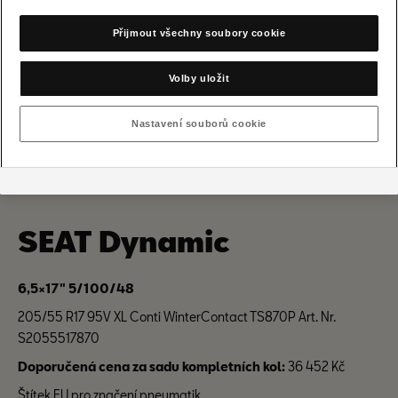
Přijmout všechny soubory cookie
Volby uložit
Nastavení souborů cookie
SEAT Dynamic
6,5×17" 5/100/48
205/55 R17 95V XL Conti WinterContact TS870P Art. Nr.
S2055517870
Doporučená cena za sadu kompletních kol:
36 452 Kč
Štítek EU pro značení pneumatik