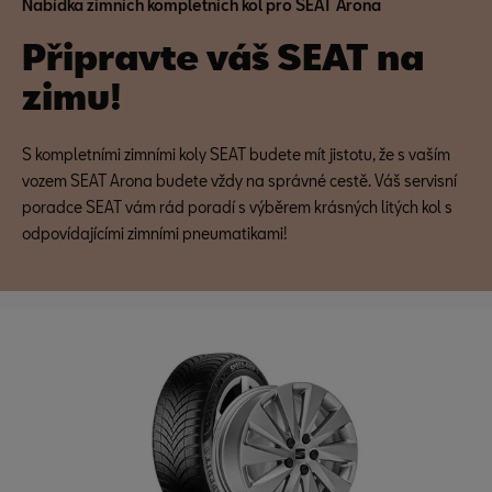
Nabídka zimních kompletních kol pro SEAT Arona
Připravte váš SEAT na
zimu!
S kompletními zimními koly SEAT budete mít jistotu, že s vaším
vozem SEAT Arona budete vždy na správné cestě. Váš servisní
poradce SEAT vám rád poradí s výběrem krásných litých kol s
odpovídajícími zimními pneumatikami!