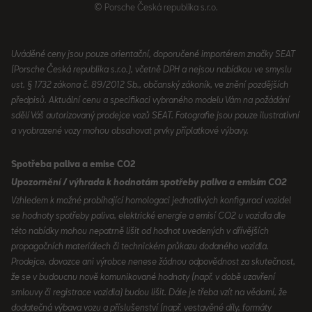
© Porsche Česká republika s.r.o.
Uváděné ceny jsou pouze orientační, doporučené importérem značky SEAT
(Porsche Česká republika s.r.o.), včetně DPH a nejsou nabídkou ve smyslu
ust. § 1732 zákona č. 89/2012 Sb., občanský zákoník, ve znění pozdějších
předpisů. Aktuální cenu a specifikaci vybraného modelu Vám na požádání
sdělí Váš autorizovaný prodejce vozů SEAT. Fotografie jsou pouze ilustrativní
a vyobrazené vozy mohou obsahovat prvky příplatkové výbavy.
Spotřeba paliva a emise CO2
Upozornění / výhrada k hodnotám spotřeby paliva a emisím CO2
Vzhledem k možné probíhající homologaci jednotlivých konfigurací vozidel
se hodnoty spotřeby paliva, elektrické energie a emisí CO2 u vozidla dle
této nabídky mohou nepatrně lišit od hodnot uvedených v dřívějších
propagačních materiálech či technickém průkazu dodaného vozidla.
Prodejce, dovozce ani výrobce nenese žádnou odpovědnost za skutečnost,
že se v budoucnu nově komunikované hodnoty (např. v době uzavření
smlouvy či registrace vozidla) budou lišit. Dále je třeba vzít na vědomí, že
dodatečná výbava vozu a příslušenství (např. vestavěné díly, formáty