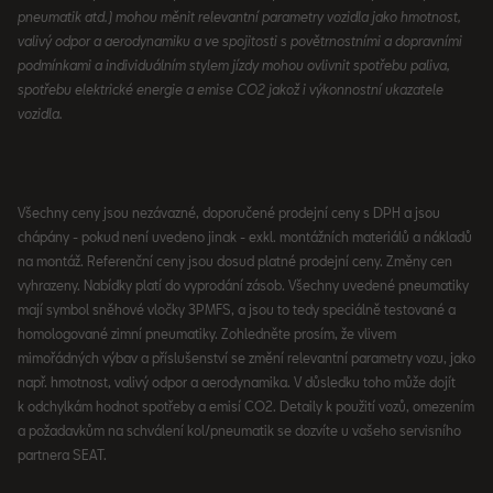
pneumatik atd.) mohou měnit relevantní parametry vozidla jako hmotnost,
valivý odpor a aerodynamiku a ve spojitosti s povětrnostními a dopravními
podmínkami a individuálním stylem jízdy mohou ovlivnit spotřebu paliva,
spotřebu elektrické energie a emise CO2 jakož i výkonnostní ukazatele
vozidla.
Všechny ceny jsou nezávazné, doporučené prodejní ceny s DPH a jsou
chápány - pokud není uvedeno jinak - exkl. montážních materiálů a nákladů
na montáž. Referenční ceny jsou dosud platné prodejní ceny. Změny cen
vyhrazeny. Nabídky platí do vyprodání zásob. Všechny uvedené pneumatiky
mají symbol sněhové vločky 3PMFS, a jsou to tedy speciálně testované a
homologované zimní pneumatiky. Zohledněte prosím, že vlivem
mimořádných výbav a příslušenství se změní relevantní parametry vozu, jako
např. hmotnost, valivý odpor a aerodynamika. V důsledku toho může dojít
k odchylkám hodnot spotřeby a emisí CO2. Detaily k použití vozů, omezením
a požadavkům na schválení kol/pneumatik se dozvíte u vašeho servisního
partnera SEAT.