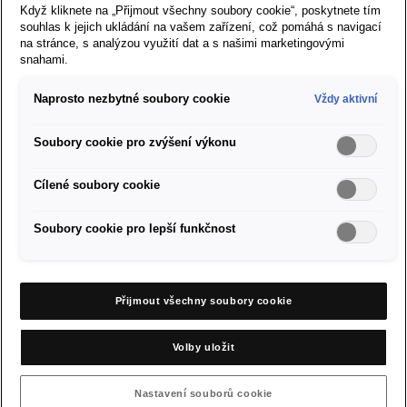
Když kliknete na „Přijmout všechny soubory cookie“, poskytnete tím
souhlas k jejich ukládání na vašem zařízení, což pomáhá s navigací
O značce SEAT
na stránce, s analýzou využití dat a s našimi marketingovými
snahami.
Servis a příslušenství
Naprosto nezbytné soubory cookie
Vždy aktivní
Firemní zákazníci
Soubory cookie pro zvýšení výkonu
Nastavení cookies
Cílené soubory cookie
Pravidla a soukromí cookies
Soubory cookie pro lepší funkčnost
Právní ujednání
Přijmout všechny soubory cookie
SEAT Mediacenter
Volby uložit
Kontakt
Nastavení souborů cookie