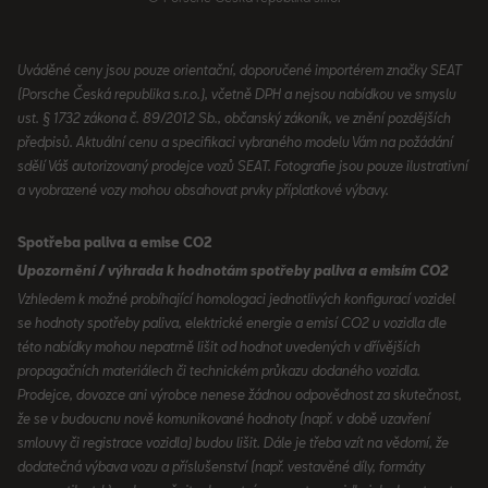
Uváděné ceny jsou pouze orientační, doporučené importérem značky SEAT
(Porsche Česká republika s.r.o.), včetně DPH a nejsou nabídkou ve smyslu
ust. § 1732 zákona č. 89/2012 Sb., občanský zákoník, ve znění pozdějších
předpisů. Aktuální cenu a specifikaci vybraného modelu Vám na požádání
sdělí Váš autorizovaný prodejce vozů SEAT. Fotografie jsou pouze ilustrativní
a vyobrazené vozy mohou obsahovat prvky příplatkové výbavy.
Spotřeba paliva a emise CO2
Upozornění / výhrada k hodnotám spotřeby paliva a emisím CO2
Vzhledem k možné probíhající homologaci jednotlivých konfigurací vozidel
se hodnoty spotřeby paliva, elektrické energie a emisí CO2 u vozidla dle
této nabídky mohou nepatrně lišit od hodnot uvedených v dřívějších
propagačních materiálech či technickém průkazu dodaného vozidla.
Prodejce, dovozce ani výrobce nenese žádnou odpovědnost za skutečnost,
že se v budoucnu nově komunikované hodnoty (např. v době uzavření
smlouvy či registrace vozidla) budou lišit. Dále je třeba vzít na vědomí, že
dodatečná výbava vozu a příslušenství (např. vestavěné díly, formáty