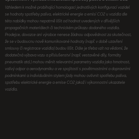
Vzhledem k možné probíhající homologaci jednotlivých konfigurací vozidel
se hodnoty spotřeby paliva, elektrické energie a emisí CO2 u vozidla dle
této nabídky mohou nepatrně lišit od hodnot uvedených v dřívějších
propagačních materiálech či technickém průkazu dodaného vozidla.
Prodejce, dovozce ani výrobce nenese žádnou odpovědnost za skutečnost,
že se v budoucnu nově komunikované hodnoty (např. v době uzavření
smlouvy či registrace vozidla) budou lišit. Dále je třeba vzít na vědomí, že
dodatečná výbava vozu a příslušenství (např. vestavěné díly, formáty
pneumatik atd.) mohou měnit relevantní parametry vozidla jako hmotnost,
valivý odpor a aerodynamiku a ve spojitosti s povětrnostními a dopravními
podmínkami a individuálním stylem jízdy mohou ovlivnit spotřebu paliva,
spotřebu elektrické energie a emise CO2 jakož i výkonnostní ukazatele
vozidla.