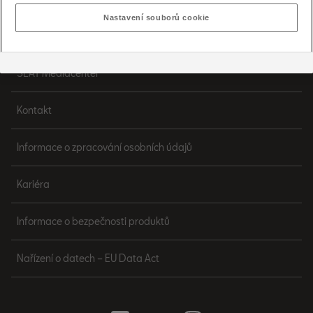
Nastavení souborů cookie
Právní ujednání
SEAT Mediacenter
Kontakt
Informace o zpracování osobních údajů
Kariéra
Informace o bezpečnosti produktů
Nařízení o datech – EU Data Act