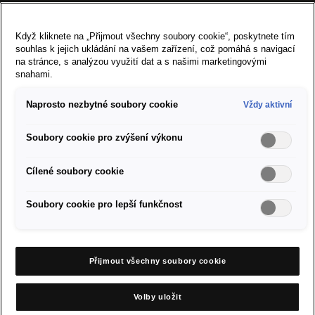
Česká republika
Když kliknete na „Přijmout všechny soubory cookie“, poskytnete tím
souhlas k jejich ukládání na vašem zařízení, což pomáhá s navigací
Přejít na stránky SEAT.com
na stránce, s analýzou využití dat a s našimi marketingovými
snahami.
Modely
Naprosto nezbytné soubory cookie
Vždy aktivní
Prodej vozů SEAT
Soubory cookie pro zvýšení výkonu
O značce SEAT
Cílené soubory cookie
Servis a příslušenství
Soubory cookie pro lepší funkčnost
Firemní zákazníci
Přijmout všechny soubory cookie
Nastavení cookies
Volby uložit
Pravidla a soukromí cookies