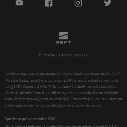
© Porsche Česká republika s.r.o.
Uváděné ceny jsou pouze orientační, doporučené importérem značky SEAT
(Porsche Česká republika s.r.o.), včetně DPH a nejsou nabídkou ve smyslu
ust. § 1732 zákona č. 89/2012 Sb., občanský zákoník, ve znění pozdějších
předpisů. Aktuální cenu a specifikaci vybraného modelu Vám na požádání
sdělí Váš autorizovaný prodejce vozů SEAT. Fotografie jsou pouze ilustrativní
a vyobrazené vozy mohou obsahovat prvky příplatkové výbavy.
Spotřeba paliva a emise CO2
Upozornění / výhrada k hodnotám spotřeby paliva a emisím CO2