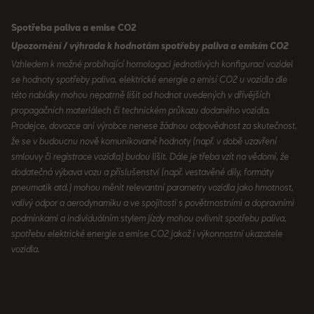
Spotřeba paliva a emise CO2
Upozornění / výhrada k hodnotám spotřeby paliva a emisím CO2
Vzhledem k možné probíhající homologaci jednotlivých konfigurací vozidel
se hodnoty spotřeby paliva, elektrické energie a emisí CO2 u vozidla dle
této nabídky mohou nepatrně lišit od hodnot uvedených v dřívějších
propagačních materiálech či technickém průkazu dodaného vozidla.
Prodejce, dovozce ani výrobce nenese žádnou odpovědnost za skutečnost,
že se v budoucnu nově komunikované hodnoty (např. v době uzavření
smlouvy či registrace vozidla) budou lišit. Dále je třeba vzít na vědomí, že
dodatečná výbava vozu a příslušenství (např. vestavěné díly, formáty
pneumatik atd.) mohou měnit relevantní parametry vozidla jako hmotnost,
valivý odpor a aerodynamiku a ve spojitosti s povětrnostními a dopravními
podmínkami a individuálním stylem jízdy mohou ovlivnit spotřebu paliva,
spotřebu elektrické energie a emise CO2 jakož i výkonnostní ukazatele
vozidla.