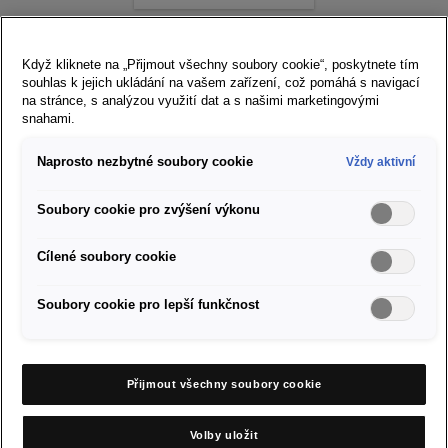
Když kliknete na „Přijmout všechny soubory cookie“, poskytnete tím
Česká republika
souhlas k jejich ukládání na vašem zařízení, což pomáhá s navigací
na stránce, s analýzou využití dat a s našimi marketingovými
snahami.
Přejít na stránky SEAT.com
Naprosto nezbytné soubory cookie
Vždy aktivní
Modely
Soubory cookie pro zvýšení výkonu
Prodej vozů SEAT
Cílené soubory cookie
O značce SEAT
Soubory cookie pro lepší funkčnost
Servis a příslušenství
Přijmout všechny soubory cookie
Firemní zákazníci
Volby uložit