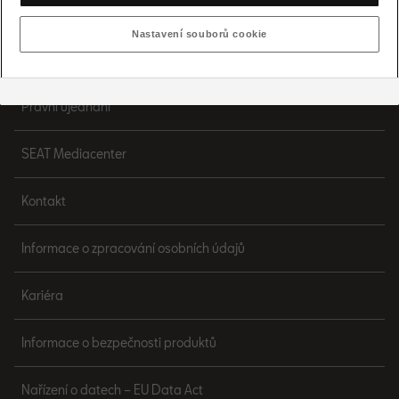
Nastavení cookies
Nastavení souborů cookie
Pravidla a soukromí cookies
Právní ujednání
SEAT Mediacenter
Kontakt
Informace o zpracování osobních údajů
Kariéra
Informace o bezpečnosti produktů
Nařízení o datech – EU Data Act