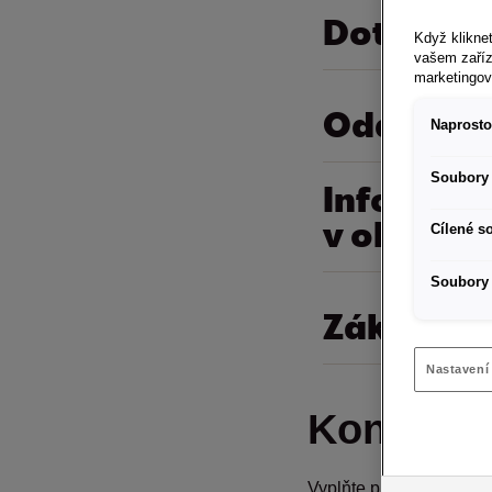
Dotazy ke
Když kliknet
vašem zaříz
marketingo
Oddělení 
Naprosto
Soubory 
Informace
v oblasti
Cílené s
Soubory 
Zákaznic
Nastavení