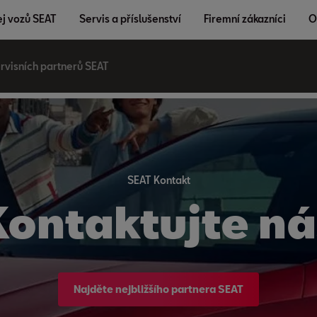
j vozů SEAT
Servis a příslušenství
Firemní zákazníci
O
rvisních partnerů SEAT
SEAT Kontakt
Kontaktujte ná
Najděte nejbližšího partnera SEAT