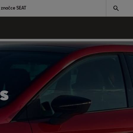
 značce SEAT
s