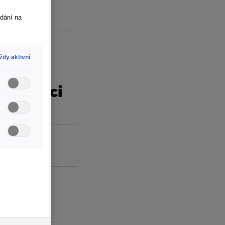
 TP
ádání na
ždy aktivní
olupráci
zů
NNECT