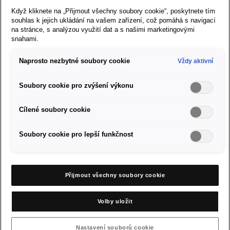
Když kliknete na „Přijmout všechny soubory cookie“, poskytnete tím
Prodej vozů SEAT
souhlas k jejich ukládání na vašem zařízení, což pomáhá s navigací
na stránce, s analýzou využití dat a s našimi marketingovými
snahami.
O značce SEAT
Naprosto nezbytné soubory cookie
Vždy aktivní
Servis a příslušenství
Soubory cookie pro zvýšení výkonu
Firemní zákazníci
Cílené soubory cookie
Nastavení cookies
Soubory cookie pro lepší funkčnost
Pravidla a soukromí cookies
Přijmout všechny soubory cookie
Právní ujednání
Volby uložit
SEAT Mediacenter
Nastavení souborů cookie