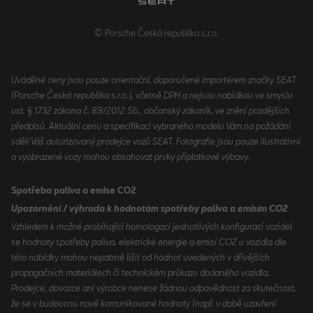
© Porsche Česká republika s.r.o.
Uváděné ceny jsou pouze orientační, doporučené importérem značky SEAT
(Porsche Česká republika s.r.o.), včetně DPH a nejsou nabídkou ve smyslu
ust. § 1732 zákona č. 89/2012 Sb., občanský zákoník, ve znění pozdějších
předpisů. Aktuální cenu a specifikaci vybraného modelu Vám na požádání
sdělí Váš autorizovaný prodejce vozů SEAT. Fotografie jsou pouze ilustrativní
a vyobrazené vozy mohou obsahovat prvky příplatkové výbavy.
Spotřeba paliva a emise CO2
Upozornění / výhrada k hodnotám spotřeby paliva a emisím CO2
Vzhledem k možné probíhající homologaci jednotlivých konfigurací vozidel
se hodnoty spotřeby paliva, elektrické energie a emisí CO2 u vozidla dle
této nabídky mohou nepatrně lišit od hodnot uvedených v dřívějších
propagačních materiálech či technickém průkazu dodaného vozidla.
Prodejce, dovozce ani výrobce nenese žádnou odpovědnost za skutečnost,
že se v budoucnu nově komunikované hodnoty (např. v době uzavření