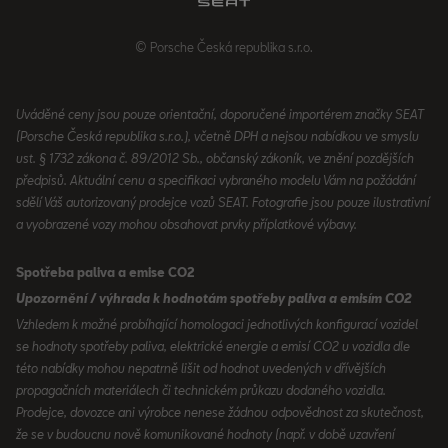
© Porsche Česká republika s.r.o.
Uváděné ceny jsou pouze orientační, doporučené importérem značky SEAT
(Porsche Česká republika s.r.o.), včetně DPH a nejsou nabídkou ve smyslu
ust. § 1732 zákona č. 89/2012 Sb., občanský zákoník, ve znění pozdějších
předpisů. Aktuální cenu a specifikaci vybraného modelu Vám na požádání
sdělí Váš autorizovaný prodejce vozů SEAT. Fotografie jsou pouze ilustrativní
a vyobrazené vozy mohou obsahovat prvky příplatkové výbavy.
Spotřeba paliva a emise CO2
Upozornění / výhrada k hodnotám spotřeby paliva a emisím CO2
Vzhledem k možné probíhající homologaci jednotlivých konfigurací vozidel
se hodnoty spotřeby paliva, elektrické energie a emisí CO2 u vozidla dle
této nabídky mohou nepatrně lišit od hodnot uvedených v dřívějších
propagačních materiálech či technickém průkazu dodaného vozidla.
Prodejce, dovozce ani výrobce nenese žádnou odpovědnost za skutečnost,
že se v budoucnu nově komunikované hodnoty (např. v době uzavření