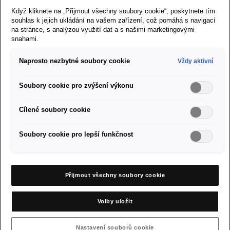
Když kliknete na „Přijmout všechny soubory cookie“, poskytnete tím
Prodej vozů SEAT
souhlas k jejich ukládání na vašem zařízení, což pomáhá s navigací
na stránce, s analýzou využití dat a s našimi marketingovými
snahami.
O značce SEAT
Naprosto nezbytné soubory cookie
Vždy aktivní
Servis a příslušenství
Soubory cookie pro zvýšení výkonu
Firemní zákazníci
Cílené soubory cookie
Nastavení cookies
Soubory cookie pro lepší funkčnost
Pravidla a soukromí cookies
Přijmout všechny soubory cookie
Právní ujednání
Volby uložit
SEAT Mediacenter
Nastavení souborů cookie