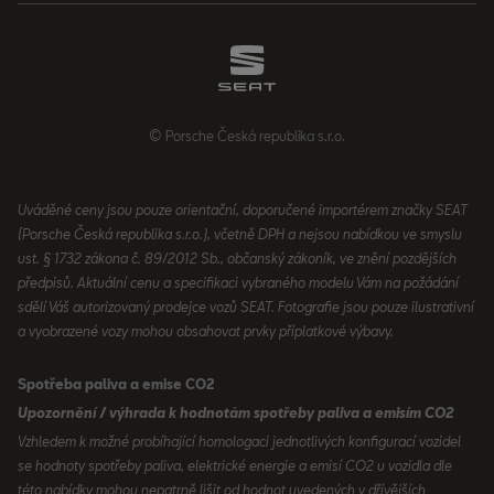
© Porsche Česká republika s.r.o.
Uváděné ceny jsou pouze orientační, doporučené importérem značky SEAT
(Porsche Česká republika s.r.o.), včetně DPH a nejsou nabídkou ve smyslu
ust. § 1732 zákona č. 89/2012 Sb., občanský zákoník, ve znění pozdějších
předpisů. Aktuální cenu a specifikaci vybraného modelu Vám na požádání
sdělí Váš autorizovaný prodejce vozů SEAT. Fotografie jsou pouze ilustrativní
a vyobrazené vozy mohou obsahovat prvky příplatkové výbavy.
Spotřeba paliva a emise CO2
Upozornění / výhrada k hodnotám spotřeby paliva a emisím CO2
Vzhledem k možné probíhající homologaci jednotlivých konfigurací vozidel
se hodnoty spotřeby paliva, elektrické energie a emisí CO2 u vozidla dle
této nabídky mohou nepatrně lišit od hodnot uvedených v dřívějších