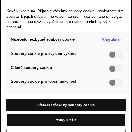
Přejít na stránky SEAT.com
Když kliknete na „Přijmout všechny soubory cookie“, poskytnete tím
souhlas k jejich ukládání na vašem zařízení, což pomáhá s navigací
Modely
na stránce, s analýzou využití dat a s našimi marketingovými
snahami.
Prodej vozů SEAT
Naprosto nezbytné soubory cookie
Vždy aktivní
O značce SEAT
Soubory cookie pro zvýšení výkonu
Servis a příslušenství
Cílené soubory cookie
Firemní zákazníci
Soubory cookie pro lepší funkčnost
Nastavení cookies
Přijmout všechny soubory cookie
Pravidla a soukromí cookies
Volby uložit
Právní ujednání