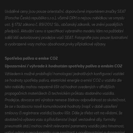
Uváděné ceny jsou pouze orientační, doporučené importérem značky SEAT
(Porsche Česká republika s.r.o.), včetně DPH a nejsou nabídkou ve smyslu
ust. § 1732 zákona č. 89/2012 Sb., občanský zákoník, ve znění pozdějších
předpisů. Aktuální cenu a specifikaci vybraného modelu Vám na požádání
sdělí Váš autorizovaný prodejce vozů SEAT. Fotografie jsou pouze ilustrativní
a vyobrazené vozy mohou obsahovat prvky příplatkové výbavy.
Spotřeba paliva a emise CO2
Upozornění / výhrada k hodnotám spotřeby paliva a emisím CO2
Vzhledem k možné probíhající homologaci jednotlivých konfigurací vozidel
se hodnoty spotřeby paliva, elektrické energie a emisí CO2 u vozidla dle
této nabídky mohou nepatrně lišit od hodnot uvedených v dřívějších
propagačních materiálech či technickém průkazu dodaného vozidla.
Prodejce, dovozce ani výrobce nenese žádnou odpovědnost za skutečnost,
že se v budoucnu nově komunikované hodnoty (např. v době uzavření
smlouvy či registrace vozidla) budou lišit. Dále je třeba vzít na vědomí, že
dodatečná výbava vozu a příslušenství (např. vestavěné díly, formáty
pneumatik atd.) mohou měnit relevantní parametry vozidla jako hmotnost,
valivý odpor a aerodynamiku a ve spojitosti s povětrnostními a dopravními