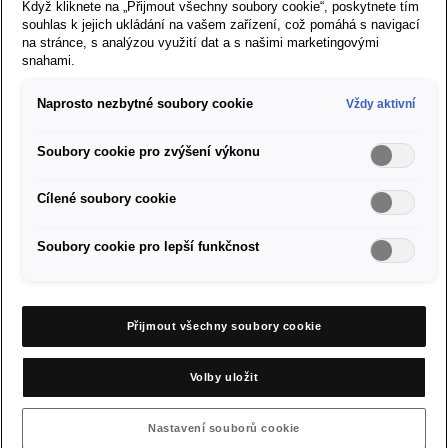
Když kliknete na „Přijmout všechny soubory cookie“, poskytnete tím
O značce SEAT
souhlas k jejich ukládání na vašem zařízení, což pomáhá s navigací
na stránce, s analýzou využití dat a s našimi marketingovými
snahami.
Servis a příslušenství
Naprosto nezbytné soubory cookie
Vždy aktivní
Firemní zákazníci
Soubory cookie pro zvýšení výkonu
Nastavení cookies
Cílené soubory cookie
Pravidla a soukromí cookies
Soubory cookie pro lepší funkčnost
Právní ujednání
Přijmout všechny soubory cookie
SEAT Mediacenter
Volby uložit
Kontakt
Nastavení souborů cookie
Informace o zpracování osobních údajů