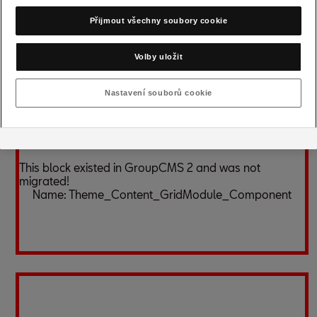
více paliva spotřebuje. Čím aerodynamičtější je automobil,
Přijmout všechny soubory cookie
tím menší má aerodynamický odpor vzduchu, což má vliv na
dlouhodobou hospodárnost.
Volby uložit
Nastavení souborů cookie
This block existed in GroupCMS 2 and was not
migrated!
Name:
Theme_Content_GridModule_Component