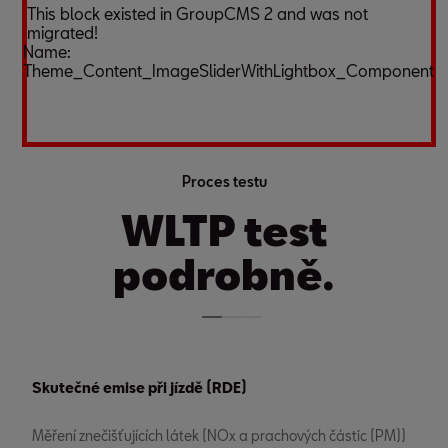
This block existed in GroupCMS 2 and was not
migrated!
Name:
Theme_Content_ImageSliderWithLightbox_Component
Proces testu
WLTP test
podrobně.
Skutečné emise při jízdě (RDE)
Měření znečišťujících látek (NOx a prachových částic (PM))