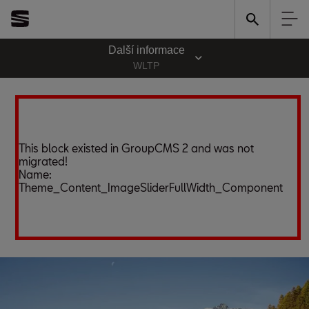
Další informace
WLTP
This block existed in GroupCMS 2 and was not
migrated!
Name:
Theme_Content_ImageSliderFullWidth_Component