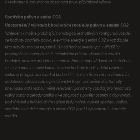
a vyobrazené vozy mohou obsahovat prvky příplatkové výbavy.
Spotřeba paliva a emise CO2
Upozornění / výhrada k hodnotám spotřeby paliva a emisím CO2
Vzhledem k možné probíhající homologaci jednotlivých konfigurací vozidel
se hodnoty spotřeby paliva, elektrické energie a emisí CO2 u vozidla dle
této nabídky mohou nepatrně lišit od hodnot uvedených v dřívějších
propagačních materiálech či technickém průkazu dodaného vozidla.
Prodejce, dovozce ani výrobce nenese žádnou odpovědnost za skutečnost,
že se v budoucnu nově komunikované hodnoty (např. v době uzavření
smlouvy či registrace vozidla) budou lišit. Dále je třeba vzít na vědomí, že
dodatečná výbava vozu a příslušenství (např. vestavěné díly, formáty
pneumatik atd.) mohou měnit relevantní parametry vozidla jako hmotnost,
valivý odpor a aerodynamiku a ve spojitosti s povětrnostními a dopravními
podmínkami a individuálním stylem jízdy mohou ovlivnit spotřebu paliva,
spotřebu elektrické energie a emise CO2 jakož i výkonnostní ukazatele
vozidla.