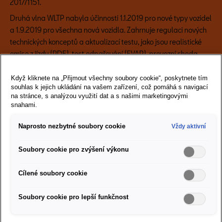
2017/1151.
Druhá vlna WLTP nabyla účinnosti 1.1.2019 pro nové typy vozidel
a 1.9.2019 pro všechna nová vozidla. Zahrnuje regulaci nových
technických konceptů a aktualizací testu, jako jsou realistické
emise z jízdy (RDE), test odpařování (EVAP), provozní shoda
(ISC) a sledování spotřeby paliva (FCM). Tyto jsou vysvětleny v
tomto dokumentu, stejně jako další relevantní informace o tom,
Když kliknete na „Přijmout všechny soubory cookie“, poskytnete tím
souhlas k jejich ukládání na vašem zařízení, což pomáhá s navigací
co WLTP zahrnuje.
na stránce, s analýzou využití dat a s našimi marketingovými
snahami.
Bližší pohled
Naprosto nezbytné soubory cookie
Vždy aktivní
Tři hlavní faktory
Soubory cookie pro zvýšení výkonu
Cílené soubory cookie
Aerodynamika
Soubory cookie pro lepší funkčnost
Čím větší má automobil aerodynamický odpor vzduchu, tím