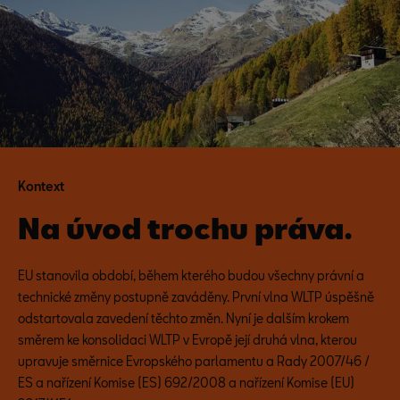
Kontext
Na úvod trochu práva.
EU stanovila období, během kterého budou všechny právní a
technické změny postupně zaváděny. První vlna WLTP úspěšně
odstartovala zavedení těchto změn. Nyní je dalším krokem
směrem ke konsolidaci WLTP v Evropě její druhá vlna, kterou
upravuje směrnice Evropského parlamentu a Rady 2007/46 /
ES a nařízení Komise (ES) 692/2008 a nařízení Komise (EU)