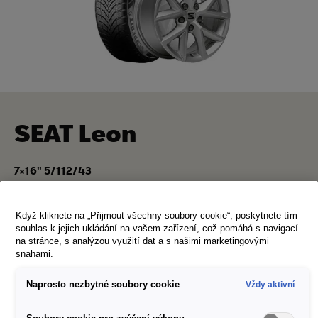
SEAT Leon
7×16" 5/112/43
205/55 R16 91H Semperit Speed Grip 5
Art. Nr. S2055516SG5
Když kliknete na „Přijmout všechny soubory cookie“, poskytnete tím
souhlas k jejich ukládání na vašem zařízení, což pomáhá s navigací
Doporučená cena za sadu kompletních kol:
22 978 Kč
na stránce, s analýzou využití dat a s našimi marketingovými
snahami.
Štítek EU pro značení pneumatik
Naprosto nezbytné soubory cookie
Vždy aktivní
Partneři SEAT ve vašem okolí