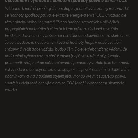
Upozornění / výhrada k hodnotám spotřeby paliva a emisím CO2
Vzhledem k možné probíhající homologaci jednotlivých konfigurací vozidel
se hodnoty spotřeby paliva, elektrické energie a emisí CO2 u vozidla dle
této nabídky mohou nepatrně lišit od hodnot uvedených v dřívějších
propagačních materiálech či technickém průkazu dodaného vozidla.
Prodejce, dovozce ani výrobce nenese žádnou odpovědnost za skutečnost,
že se v budoucnu nově komunikované hodnoty (např. v době uzavření
smlouvy či registrace vozidla) budou lišit. Dále je třeba vzít na vědomí, že
dodatečná výbava vozu a příslušenství (např. vestavěné díly, formáty
pneumatik atd.) mohou měnit relevantní parametry vozidla jako hmotnost,
valivý odpor a aerodynamiku a ve spojitosti s povětrnostními a dopravními
podmínkami a individuálním stylem jízdy mohou ovlivnit spotřebu paliva,
spotřebu elektrické energie a emise CO2 jakož i výkonnostní ukazatele
vozidla.