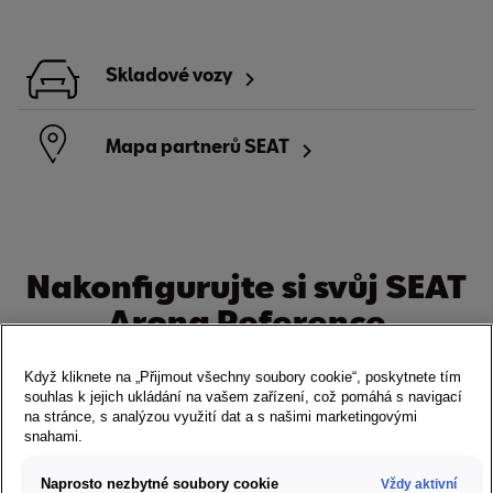
Skladové vozy
Mapa partnerů SEAT
Nakonfigurujte si svůj SEAT
Arona Reference
Zvolte si kombinaci, která bude přesně sedět vašem stylu.
Když kliknete na „Přijmout všechny soubory cookie“, poskytnete tím
souhlas k jejich ukládání na vašem zařízení, což pomáhá s navigací
na stránce, s analýzou využití dat a s našimi marketingovými
snahami.
Naprosto nezbytné soubory cookie
Vždy aktivní