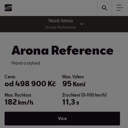
Nová Arona
Arona Reference
Arona Reference
Hravá a stylová
Cena
Max. Výkon
od
498 900 Kč
95
Koní
Max. Rychlost
Zrychlení (0-100 km/h)
182
11,3
km/h
s
Více