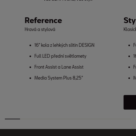
Reference
Sty
Hravá a stylová
Klasic
16" kola z lehkých slitin DESIGN
F
Full LED přední světlomety
1
Front Assist a Lane Assist
F
Media System Plus 8,25"
M